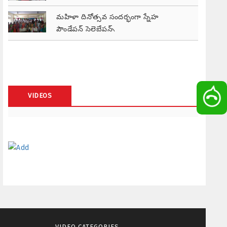
మహిళా దినోత్సవ సందర్భంగా స్నేహ
ఫౌండేషన్ సెలెబ్రేషన్స్
VIDEOS
VIDEO CATEGORIES