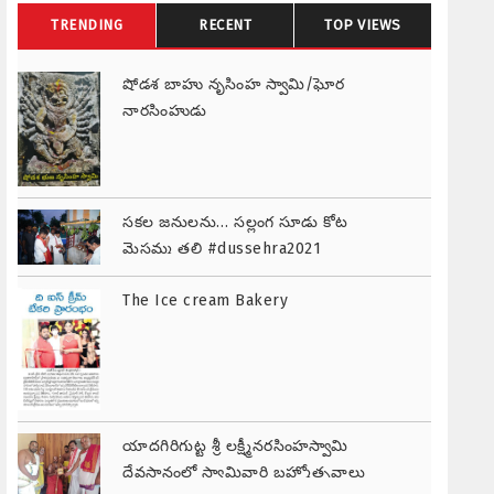
TRENDING
RECENT
TOP VIEWS
షోడశ బాహు నృసింహ స్వామి/ఘోర
నారసింహుడు
సకల జనులను… సల్లంగ సూడు కోట
మైసమ్మ తల్లి #dussehra2021
#telangana
The Ice cream Bakery
యాదగిరిగుట్ట శ్రీ లక్ష్మీనరసింహస్వామి
దేవస్థానంలో స్వామివారి బ్రహ్మోత్సవాలు