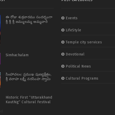
ఈ రోజు శుక్రవారము సందర్భంగా
Events
శ్రీ శ్రీ శ్రీ జమ్ములమ్మ అమ్మవారి
అలంకరణ జమ్మిచేడు, గద�
LifeStyle
Temple city services
Devotional
Simhachalam
Political News
​సింహాచలం: ప్రముఖ పుణ్యక్షేత్రం,
Cultural Programs
శ్రీ వరాహ లక్ష్మీ నరసింహ స్వామి
వారి దేవస్థానంలో ఈ
Historic First “Uttarakhand
Kauthig” Cultural Festival
and Grand Consecration
Ceremony to be held in