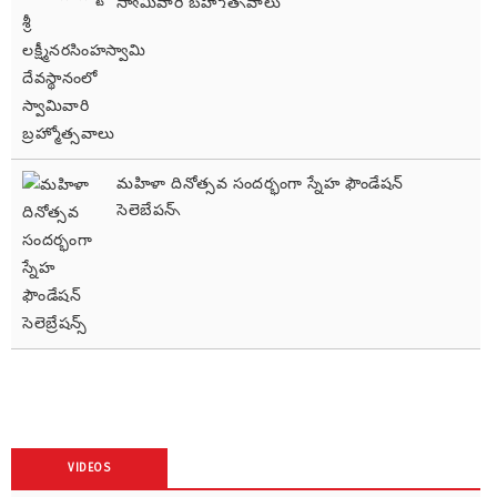
స్వామివారి బ్రహ్మోత్సవాలు
మహిళా దినోత్సవ సందర్భంగా స్నేహ ఫౌండేషన్
సెలెబ్రేషన్స్
VIDEOS