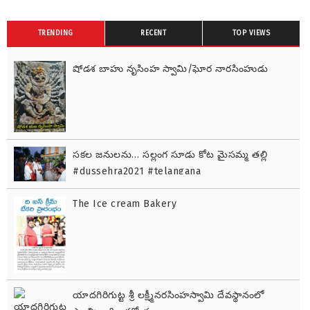
TRENDING
RECENT
TOP VIEWS
షోడశ బాహు నృసింహ స్వామి/ఘోర నారసింహుడు
సకల జనులను… సల్లంగ సూడు కోట మైసమ్మ తల్లి
#dussehra2021 #telangana
The Ice cream Bakery
యాదగిరిగుట్ట శ్రీ లక్ష్మీనరసింహస్వామి దేవస్థానంలో