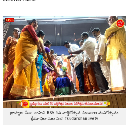
బ్రాహ్మణ సేవా వాహిని BSV 5వ వార్షికోత్సవ సంబరాల మహోత్సవం
శ్రేయోభిలాషుల సభ #sudarshanlivetv