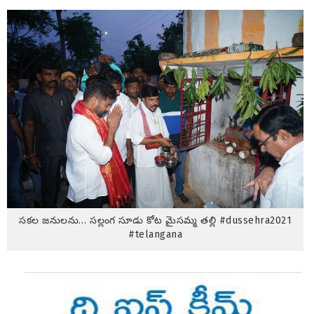
సకల జనులను… సల్లంగ సూడు కోట మైసమ్మ తల్లి #dussehra2021
#telangana