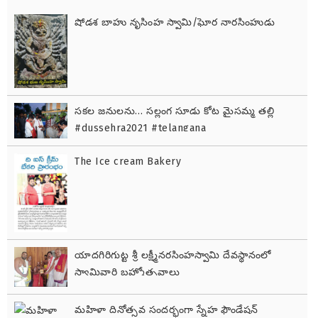
షోడశ బాహు నృసింహ స్వామి/ఘోర నారసింహుడు
సకల జనులను… సల్లంగ సూడు కోట మైసమ్మ తల్లి
#dussehra2021 #telangana
The Ice cream Bakery
యాదగిరిగుట్ట శ్రీ లక్ష్మీనరసింహస్వామి దేవస్థానంలో
స్వామివారి బ్రహ్మోత్సవాలు
మహిళా దినోత్సవ సందర్భంగా స్నేహ ఫౌండేషన్