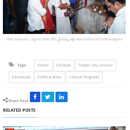
సకల జనులను… సల్లంగ సూడు కోట మైసమ్మ తల్లి #dussehra2021 #telangana
Tags:
Events
LifeStyle
Temple city services
Devotional
Political News
Cultural Programs
Share Post
RELATED POSTS