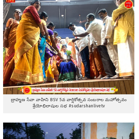
బ్రాహ్మణ సేవా వాహిని BSV 5వ వార్షికోత్సవ సంబరాల మహోత్సవం
శ్రేయోభిలాషుల సభ #sudarshanlivetv