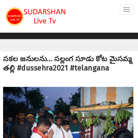
Toggl
navig
సకల జనులను… సల్లంగ సూడు కోట మైసమ్మ
తల్లి #dussehra2021 #telangana