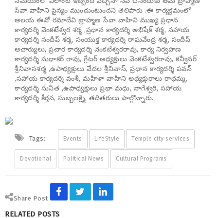
సమయంలో ఎలాంటి ఇబ్బంది వచ్చినా సేవ చేసేందుకు తమ బ్రాహ్మణ
సేవా వాహిని సైన్యం ముందుంటుందని తెలిపారు .ఈ కార్యక్రమంలో
ఆలయ ఈవో రమాదేవి బ్రాహ్మణ సేవా వాహిని ముఖ్య ప్రధాన
కార్యదర్శి వెంకటేశ్వర శర్మ ,ప్రధాన కార్యదర్శి అభిషేక్ శర్మ, సహాయ
కార్యదర్శి సందీప్ శర్మ, సంయుక్త కార్యదర్శి రాఘవేంద్ర శర్మ, సందీప్
ఆచార్యులు, ప్రచార కార్యదర్శి వెంకటేశ్వరరావు, కార్య నిర్వహణ
కార్యదర్శి సుధాకర్ రావు, గ్రేటర్ అధ్యక్షులు వెంకటేశ్వరరావు, కన్వీనర్
శ్రీనివాసశర్మ ,ఉపాధ్యక్షులు వేదల శ్రీనివాస్, ప్రధాన కార్యదర్శి పవన్
,సహాయ కార్యదర్శి వంశీ, మహిళా వాహిని అధ్యక్షురాలు రాధమ్మ,
కార్యదర్శి సునీత ,ఉపాధ్యక్షులు ప్రభా మధు, నాగేశ్వరి, సహాయ
కార్యదర్శి కీర్తన, సుబ్బలక్ష్మి, తదితరులు పాల్గొన్నారు.
Tags:
Events
LifeStyle
Temple city services
Devotional
Political News
Cultural Programs
Share Post
RELATED POSTS