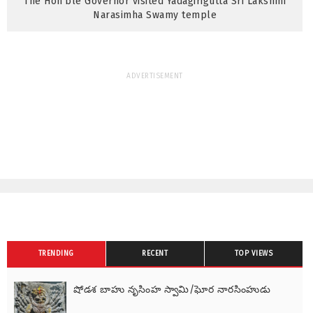
The Hon'ble Governor visited Yadagirigutta Sri Lakshmi
Narasimha Swamy temple
ADVERTISEMENT
TRENDING
RECENT
TOP VIEWS
షోడశ బాహు నృసింహ స్వామి/ఘోర నారసింహుడు