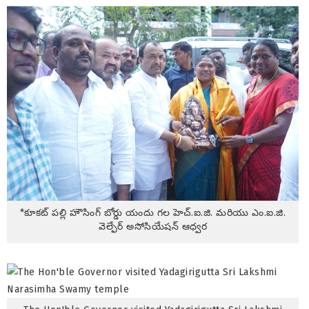
*కూకట్ పల్లి హౌసింగ్ బోర్డు యందు గల హెచ్.ఐ.జి. మరియు ఎం.ఐ.జి.
వెల్ఫేర్ అసోసియేషన్ ఆధ్వర