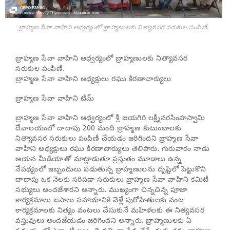
బ్రాహ్మణ సేవా వాహిని ఆధ్వర్యంలో బ్రాహ్మణులకు నిత్యావసర సరుకుల పంపిణీ.
బ్రాహ్మణ సేవా వాహిని ఆధ్వర్యంలో బ్రాహ్మణులకు నిత్యావసర
సరుకుల పంపిణీ.
బ్రాహ్మణ సేవా వాహిని అధ్యక్షులు రఘు కిరణాచార్యులు
బ్రాహ్మణ సేవా వాహిని టీమ్
బ్రాహ్మణ సేవా వాహిని ఆధ్వర్యంలో శ్రీ జయగిరి లక్ష్మీనరసింహస్వామి
దేవాలయంలో దాదాపు 200 మంది బ్రాహ్మణ కుటుంబాలకు
నిత్యావసర సరుకులు పంపిణీ చేయడం జరిగిందని బ్రాహ్మణ సేవా
వాహిని అధ్యక్షులు రఘు కిరణాచార్యులు తెలిపారు. గురువారం నాడు
ఆయన మీడియాతో మాట్లాడుతూ ప్రస్తుతం మూడాలు ఉన్న
నేపథ్యంలో ఇబ్బందులు పడుతున్న బ్రాహ్మణులను దృష్టిలో పెట్టుకొని
దాదాపు ఒక నెలకు సరిపడా సరుకులు బ్రాహ్మణ సేవా వాహిని కమిటీ
సభ్యులు అందజేశారని అన్నారు. ముఖ్యంగా చిన్నచిన్న పూజా
కార్యక్రమాలు జపాలు సహాయానికి వెళ్లే పురోహితులకు వంట
కార్యక్రమాలకు నిత్యం వంటలు చేసుకునే మహిళలకు ఈ నిత్యవసర
వస్తువులు అందజేయడం జరిగిందని అన్నారు. బ్రాహ్మణులకు ఏ