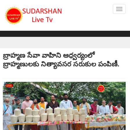
Toggl
navig
బ్రాహ్మణ సేవా వాహిని ఆధ్వర్యంలో
బ్రాహ్మణులకు నిత్యావసర సరుకుల పంపిణీ.