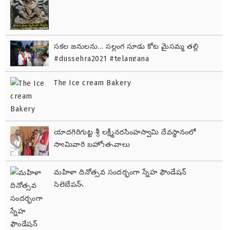
సకల జనులను… సల్లంగ సూడు కోట మైసమ్మ తల్లి
#dussehra2021 #telangana
The Ice cream Bakery
యాదగిరిగుట్ట శ్రీ లక్ష్మీనరసింహస్వామి దేవస్థానంలో
స్వామివారి బ్రహ్మోత్సవాలు
మహిళా దినోత్సవ సందర్భంగా స్నేహ ఫౌండేషన్
సెలెబ్రేషన్స్