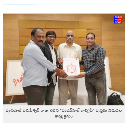
పూసపాటి పరమేశ్వర్ రాజు రచన "వండర్‌ఫుల్ కాలిగ్రఫీ" పుస్తకం విడుదల
కార్య క్రమం