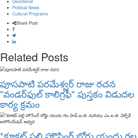
Devotional
Political News
Cultural Programs
Share Post
Related Posts
పూసపాటి పరమేశ్వర్ రాజు రచన
"వండర్‌ఫుల్ కాలిగ్రఫీ" పుస్తకం విడుదల
కార్య క్రమం
*కూకట్ పల్లి హౌసింగ్ బోర్డు యందు గల