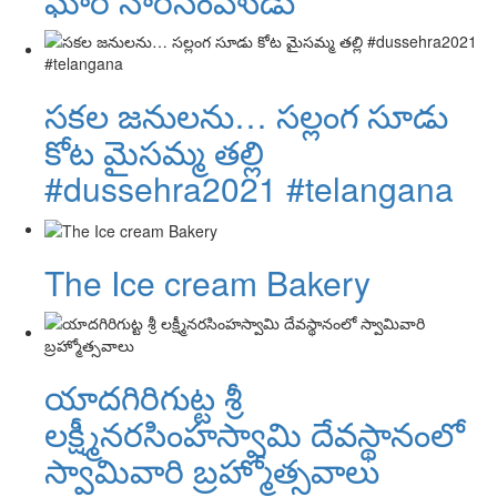
ఘోర నారసింహుడు
సకల జనులను… సల్లంగ సూడు
కోట మైసమ్మ తల్లి
#dussehra2021 #telangana
The Ice cream Bakery
యాదగిరిగుట్ట శ్రీ
లక్ష్మీనరసింహస్వామి దేవస్థానంలో
స్వామివారి బ్రహ్మోత్సవాలు