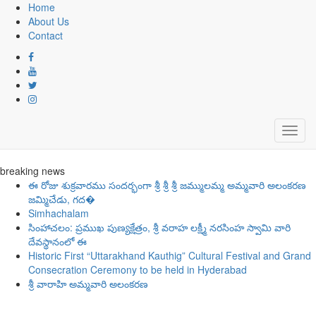
Home
About Us
Contact
Toggl
navig
breaking news
ఈ రోజు శుక్రవారము సందర్భంగా శ్రీ శ్రీ శ్రీ జమ్ములమ్మ అమ్మవారి అలంకరణ
జమ్మిచేడు, గద�
Simhachalam
​సింహాచలం: ప్రముఖ పుణ్యక్షేత్రం, శ్రీ వరాహ లక్ష్మీ నరసింహ స్వామి వారి
దేవస్థానంలో ఈ
Historic First “Uttarakhand Kauthig” Cultural Festival and Grand
Consecration Ceremony to be held in Hyderabad
శ్రీ వారాహి అమ్మవారి అలంకరణ