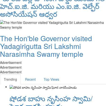
హెచ్.ఐ.జి. మరియు ఎం.ఐ.జి. వెల్ఫేర్
అసోసియేషన్ ఆధ్వర
The Hon'ble Governor visited
Yadagirigutta Sri Lakshmi
Narasimha Swamy temple
Advertisement
Advertisement
Advertisement
Trending
Recent
Top Views
షోడశ బాహు నృసింహ స్వామి/